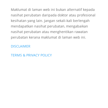
Maklumat di laman web ini bukan alternatif kepada
nasihat perubatan daripada doktor atau profesional
kesihatan yang lain. Jangan sekali-kali berlengah
mendapatkan nasihat perubatan, mengabaikan
nasihat perubatan atau menghentikan rawatan
perubatan kerana maklumat di laman web ini.
DISCLAIMER
TERMS & PRIVACY POLICY
Newsletter
Anda tak nak miss artikel dari laman ini? Subscribe
kepada newsletter di bawah, anda akan dapat email
bila saya post artikel baru!